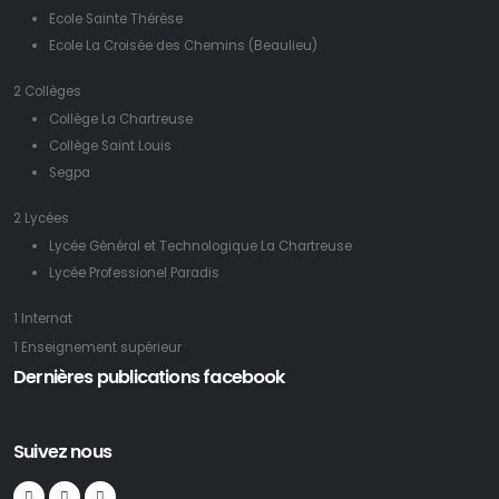
Ecole Sainte Thérèse
Ecole La Croisée des Chemins (Beaulieu)
2 Collèges
Collège La Chartreuse
Collège Saint Louis
Segpa
2 Lycées
Lycée Général et Technologique La Chartreuse
Lycée Professionel Paradis
1 Internat
1 Enseignement supérieur
Dernières publications facebook
Suivez nous