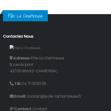
Pôle La Chartreuse
Contactez Nous
Adresse:
Pôle La Chartreuse
9, rue du pont
43700 BRIVES-CHARENSAC
Tél:
04 71 09 83 09
Email:
contact@pole-lachartreuse.fr
Contact:
Contact