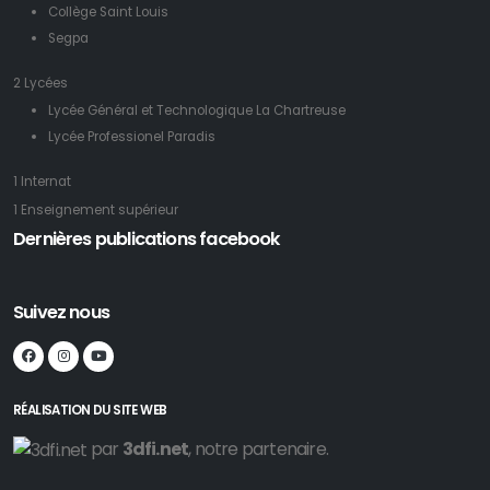
Collège Saint Louis
Segpa
2 Lycées
Lycée Général et Technologique La Chartreuse
Lycée Professionel Paradis
1 Internat
1 Enseignement supérieur
Dernières publications facebook
Suivez nous
RÉALISATION DU SITE WEB
par
3dfi.net
, notre partenaire.