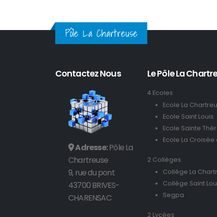
Pôle La Chartreuse
Contactez Nous
Le Pôle La Chartre
4 Ecoles
Ecole La Chartre
Ecole Saint Louis
Ecole Sainte Thé
Ecole La Croisée
Adresse:
Pôle La
Chartreuse
2 Collèges
9, rue du pont
Collège La Chart
Collège Saint Lou
43700 BRIVES-
Segpa
CHARENSAC
2 Lycées