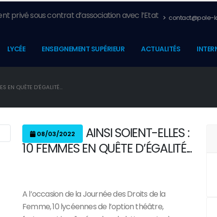
nt privé sous contrat d’association avec l’Etat
contact@pole-la
LYCÉE
ENSEIGNEMENT SUPÉRIEUR
ACTUALITÉS
INTER
ES EN QUÊTE D’ÉGALITÉ...
AINSI SOIENT-ELLES :
08/03/2022
10 FEMMES EN QUÊTE D’ÉGALITÉ...
A l’occasion de la Journée des Droits de la
Femme, 10 lycéennes de l’option théâtre,