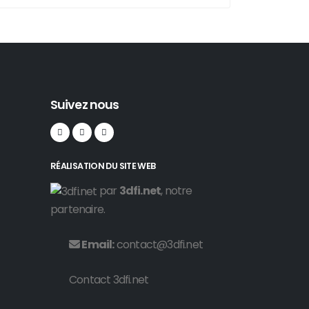
Suivez nous
RÉALISATION DU SITE WEB
par
3dfi.net
, notre
partenaire.
Email:
contact@3dfi.net
Contact 3dfi.net