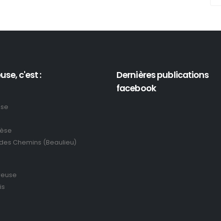
use, c'est :
Dernières publications
facebook
use
rèse
 des Chemins (Beaulieu)
reuse
is