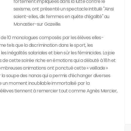
fortement impliquées dans la lutte contre le
sexisme, ont présenté un spectacle intitulé "Ainsi
soient-elles, dix femmes en quête d’égalité" au
Monastier-sur Gazeille.
e de 10 monologues composés par les élèves elles-
tels que la discrimination dans le sport, les
s inégalités salariales et bien sûr les féminicides. La joie
 de cette soirée riche en émotions qui a débuté à 18h et
nombreuses animations ont ponctué cette « veillade »
ier la soupe des nanas qui a permis d’échanger diverses
te un moment inoubliable immortalisé par la
élèves tiennent à remercier tout comme Agnès Mercier,
Suivant