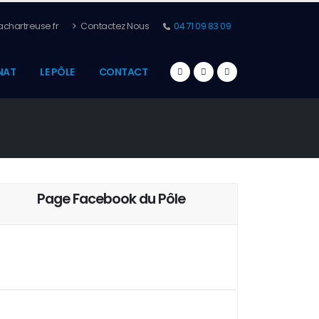
chartreuse.fr
Contactez Nous
04 71 09 83 09
NAT
LE PÔLE
CONTACT
Page Facebook du Pôle