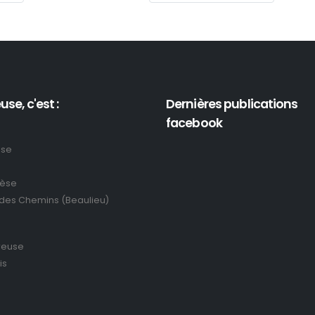
use, c'est :
Dernières publications
facebook
use
rèse
 des Chemins (Beaulieu)
reuse
is