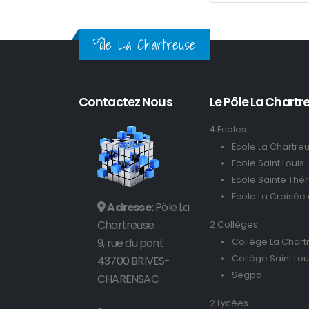
Pôle La Chartreuse
Contactez Nous
Le Pôle La Chartre
4 Ecoles
Ecole La Chartre
Ecole Saint Louis
Ecole Sainte Thé
Ecole La Croisée
Adresse:
Pôle La
Chartreuse
2 Collèges
9, rue du pont
Collège La Chart
Collège Saint Lou
43700 BRIVES-
Segpa
CHARENSAC
2 Lycées