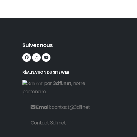
Suivez nous
RÉALISATION DU SITE WEB
par
3dfi.net
, notre
partenaire.
Email:
contact@3dfi.net
Contact 3dfi.net