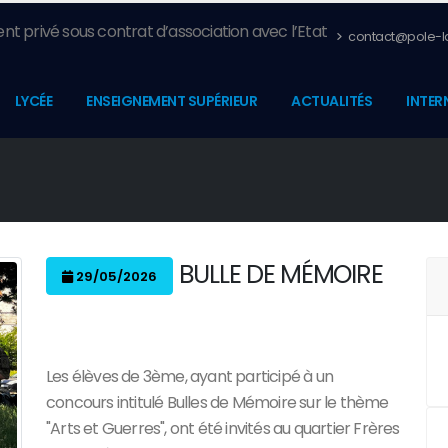
nt privé sous contrat d’association avec l’Etat
contact@pole-la
LYCÉE
ENSEIGNEMENT SUPÉRIEUR
ACTUALITÉS
INTER
BULLE DE MÉMOIRE
29/05/2026
Les élèves de 3ème, ayant participé à un
concours intitulé Bulles de Mémoire sur le thème
"Arts et Guerres", ont été invités au quartier Frères