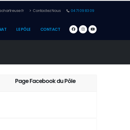
chartreuse.fr
Contactez Nous
04 71 09 83 09
NAT
LE PÔLE
CONTACT
Page Facebook du Pôle