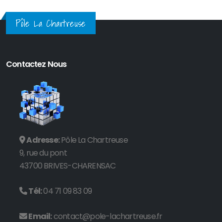
Pôle La Chartreuse
Contactez Nous
Adresse:
Pôle La Chartreuse
9, rue du pont
43700 BRIVES-CHARENSAC
Tél:
04 71 09 83 09
Email:
contact@pole-lachartreuse.fr