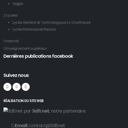
Segpa
2 Lycées
Lycée Général et Technologique La Chartreuse
Lycée Professionel Paradis
1 Internat
1 Enseignement supérieur
Dernières publications facebook
Suivez nous
RÉALISATION DU SITE WEB
par
3dfi.net
, notre partenaire.
Email:
contact@3dfi.net