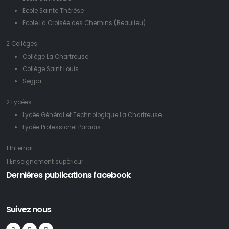
Ecole Sainte Thérèse
Ecole La Croisée des Chemins (Beaulieu)
2 Collèges
Collège La Chartreuse
Collège Saint Louis
Segpa
2 Lycées
Lycée Général et Technologique La Chartreuse
Lycée Professionel Paradis
1 Internat
1 Enseignement supérieur
Dernières publications facebook
Suivez nous