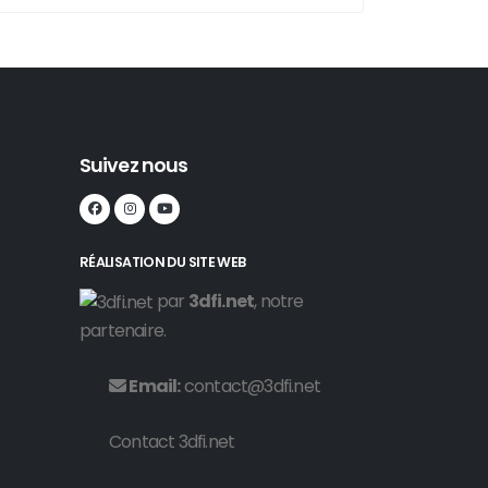
Suivez nous
RÉALISATION DU SITE WEB
par
3dfi.net
, notre
partenaire.
Email:
contact@3dfi.net
Contact 3dfi.net