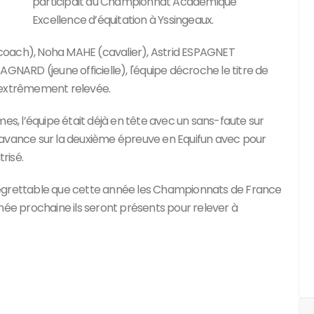
participait au Championnat Académique
Excellence d’équitation à Yssingeaux.
coach), Noha MAHE (cavalier), Astrid ESPAGNET
GNARD (jeune officielle), l'équipe décroche le titre de
extrêmement relevée.
, l’équipe était déjà en tête avec un sans-faute sur
son avance sur la deuxième épreuve en Equifun avec pour
risé.
st regrettable que cette année les Championnats de France
née prochaine ils seront présents pour relever à
Suivant