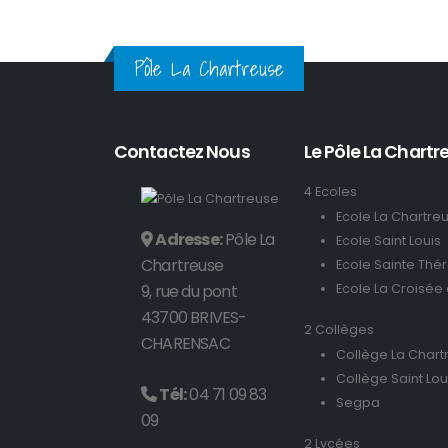
Pôle La Chartreuse
Contactez Nous
Le Pôle La Chartre
4 Ecoles
Ecole La Chartre
Adresse:
Pôle La
Ecole Saint Louis
Chartreuse
Ecole Sainte Thé
9, rue du pont
Ecole La Croisée
43700 BRIVES-
2 Collèges
CHARENSAC
Collège La Chart
Collège Saint Lou
Tél:
04 71 09 83
Segpa
09
2 Lycées