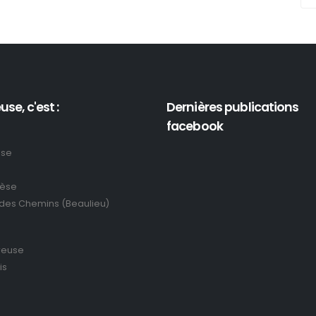
use, c'est :
Dernières publications
facebook
use
rèse
 des Chemins (Beaulieu)
reuse
is