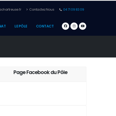
chartreuse.fr
Contactez Nous
04 71 09 83 09
NAT
LE PÔLE
CONTACT
Page Facebook du Pôle