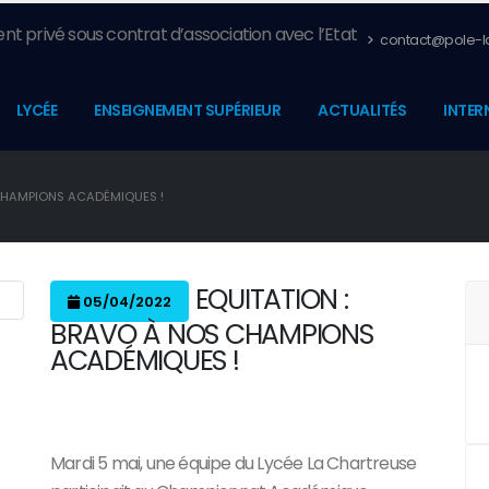
nt privé sous contrat d’association avec l’Etat
contact@pole-la
LYCÉE
ENSEIGNEMENT SUPÉRIEUR
ACTUALITÉS
INTER
 CHAMPIONS ACADÉMIQUES !
EQUITATION :
05/04/2022
BRAVO À NOS CHAMPIONS
ACADÉMIQUES !
Mardi 5 mai, une équipe du Lycée La Chartreuse