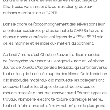
Durant une semaine, les élèves de 4ème du collège La
Chartreuse vont s'initier à la construction grâce aux
artisans membres de la CAPEB.
Dans le cadre de l'accompagnement des élèves dans leur
orientation scolaire et professionnelle, la CAPEB intervient
ème
ème
chaque année auprès des collégiens de 4
et 5
1 afin
de les informer et les initier aux métiers du bâtiment.
Ce lundi 7 mars, c'est Christine Sauvant, artisan menuisier
de l'
entreprise Sauvant
à St Georges d'Aurac, et Stéphane
Jourda de
Jourda Charpente
à Beauzac, qui sont intervenus
tout au long de la journée auprès des élèves. De la fondation
à la finition, des matériaux à la maquette, les collégiens ont
découvert toutes les étapes de construction, tous les
métiers associés et ont pu s'essayer aux différents types de
travaux. Plomberie, electricité, toiture, carrelage, fenêtre...
tout est à faire dans cette "mini-maison" pour le plus grand