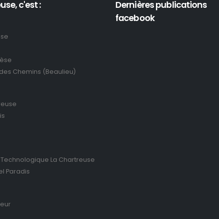
use, c'est :
Dernières publications
facebook
use
rèse
 des Chemins (Beaulieu)
reuse
is
 Technologique La Chartreuse
el Paradis
ieur