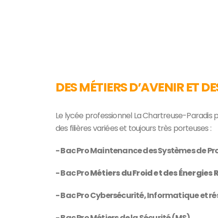
DES MÉTIERS D’AVENIR ET DE
Le lycée professionnel La Chartreuse-Paradis p
des filières variées et toujours très porteuses :
- Bac Pro Maintenance des Systèmes de P
- Bac Pro
Métiers du Froid et des Énergies
- Bac Pro Cybersécurité, Informatique et ré
- Bac Pro Métiers de la Sécurité (MS)