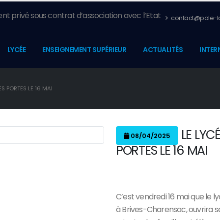
nt privé sous contrat d’association avec l’Etat
contact@pole-la
LYCÉE
ENSEIGNEMENT SUPÉRIEUR
ACTUALITÉS
INTER
S PORTES LE 16 MAI
LE LYC
08/04/2025
PORTES LE 16 MAI
C’est vendredi 16 mai que le l
à Brives-Charensac, ouvrira se