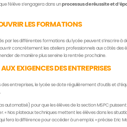
que l’élève s’engagera dans un
processus de réussite et d’
OUVRIR LES FORMATIONS
sés par les différentes formations du lycée peuvent s’inscrire à d
découvrir concrètement les ateliers professionnels aux côtés de
éhender de manière plus sereine la rentrée prochaine.
AUX EXIGENCES DES ENTREPRISES
 des entreprises, le lycée se dote régulièrement d’outils et d
.
as automatisé) pour que les élèves de la section MSPC puissent 
r. « Nos plateaux techniques mettent les élèves dans les situati
qui fera la différence pour accéder à un emploi. » précise Eric Ma