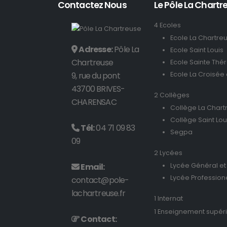
Contactez Nous
Le Pôle La Chartre
4 Ecoles
Ecole La Chartre
Adresse:
Pôle La
Ecole Saint Louis
Chartreuse
Ecole Sainte Thé
9, rue du pont
Ecole La Croisée
43700 BRIVES-
2 Collèges
CHARENSAC
Collège La Chart
Collège Saint Lou
Tél:
04 71 09 83
Segpa
09
2 Lycées
Email:
Lycée Général et
Lycée Profession
contact@pole-
lachartreuse.fr
1 Internat
1 Enseignement supér
Contact: