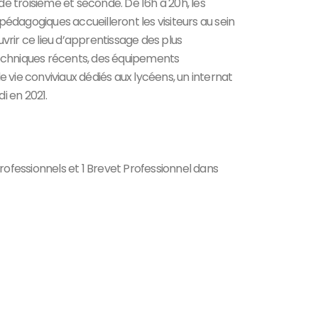
 de troisième et seconde. De 16h à 20h, les
édagogiques accueilleront les visiteurs au sein
vrir ce lieu d’apprentissage des plus
echniques récents, des équipements
 vie conviviaux dédiés aux lycéens, un internat
i en 2021.
ofessionnels et 1 Brevet Professionnel dans