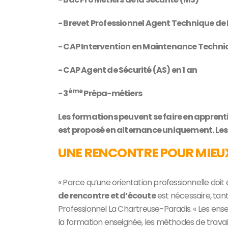
- Brevet Professionnel Agent Technique de 
- CAP Intervention en Maintenance Techni
- CAP Agent de Sécurité (AS) en 1 an
ème
- 3
Prépa-métiers
Les formations peuvent se faire en apprentis
est proposé en alternance uniquement. Les él
UNE RENCONTRE POUR MIEUX
« Parce qu’une orientation professionnelle doi
de rencontre et d’écoute
est nécessaire, tant
Professionnel La Chartreuse-Paradis. « Les ense
la formation enseignée, les méthodes de travail