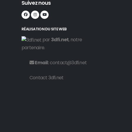
Suivez nous
RÉALISATION DU SITE WEB
par
3dfi.net
, notre
partenaire.
Email:
contact@3dfi.net
Contact 3dfi.net