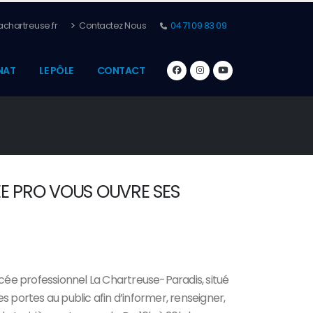
chartreuse.fr
Contactez Nous
04 71 09 83 09
NAT
LE PÔLE
CONTACT
ÉE PRO VOUS OUVRE SES
ycée professionnel La Chartreuse-Paradis, situé
s portes au public afin d’informer, renseigner,