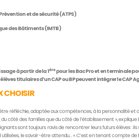
Prévention et de sécurité (ATPS)
que des Bâtiments (IMTB)
ère
sage à partir de la 1
pour les Bac Pro et en terminale po
èves titulaires d’un CAP ou BP peuvent intégrer le CAP Agen
 CHOISIR
t être réfléchie, adaptée aux compétences, à la personnalité et
 du côté des familles que du côté de l’établissement », expliqu
ignants sont toujours ravis de rencontrer leurs futurs élèves : 
 utilisées, le savoir-être attendu… ». C’est en tenant compte d