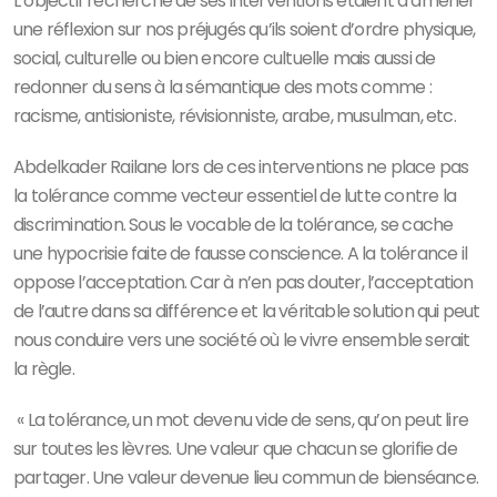
L’objectif recherché de ses interventions étaient d’amener
une réflexion sur nos préjugés qu’ils soient d’ordre physique,
social, culturelle ou bien encore cultuelle mais aussi de
redonner du sens à la sémantique des mots comme :
racisme, antisioniste, révisionniste, arabe, musulman, etc.
Abdelkader Railane lors de ces interventions ne place pas
la tolérance comme vecteur essentiel de lutte contre la
discrimination. Sous le vocable de la tolérance, se cache
une hypocrisie faite de fausse conscience. A la tolérance il
oppose l’acceptation. Car à n’en pas douter, l’acceptation
de l’autre dans sa différence et la véritable solution qui peut
nous conduire vers une société où le vivre ensemble serait
la règle.
« La tolérance, un mot devenu vide de sens, qu’on peut lire
sur toutes les lèvres. Une valeur que chacun se glorifie de
partager. Une valeur devenue lieu commun de bienséance.