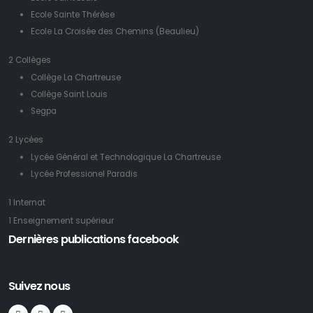
Ecole Sainte Thérèse
Ecole La Croisée des Chemins (Beaulieu)
2 Collèges
Collège La Chartreuse
Collège Saint Louis
Segpa
2 Lycées
Lycée Général et Technologique La Chartreuse
Lycée Professionel Paradis
1 Internat
1 Enseignement supérieur
Dernières publications facebook
Suivez nous