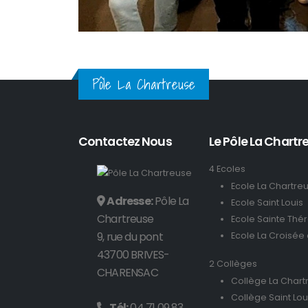
Pôle La Chartreuse
Contactez Nous
Le Pôle La Chartre
4 Ecoles
Ecole La Chartre
Adresse:
Pôle La
Ecole Saint Louis
Chartreuse
Ecole Sainte Thé
9, rue du pont
Ecole La Croisée
43700 BRIVES-
2 Collèges
CHARENSAC
Collège La Chart
Collège Saint Lou
Tél:
04 71 09 83