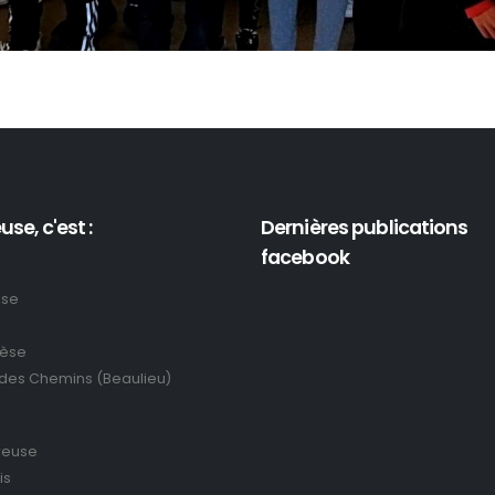
use, c'est :
Dernières publications
facebook
use
rèse
 des Chemins (Beaulieu)
reuse
is