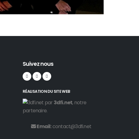
Suivez nous
RÉALISATION DU SITE WEB
par
3dfi.net
, notre
partenaire.
Email:
contact@3dfi.net