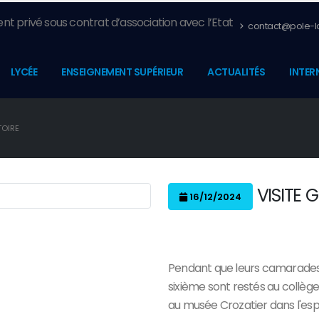
nt privé sous contrat d’association avec l’Etat
contact@pole-la
LYCÉE
ENSEIGNEMENT SUPÉRIEUR
ACTUALITÉS
INTER
TOIRE
VISITE 
16/12/2024
Pendant que leurs camarades 
sixième sont restés au collège 
au musée Crozatier dans l'esp